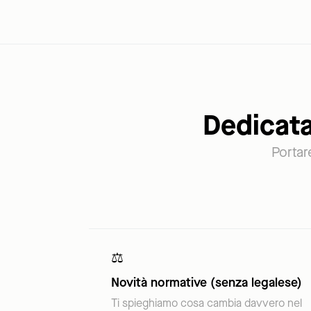
Dedicata
Portare
⚖️
Novità normative (senza legalese)
Ti spieghiamo cosa cambia davvero nel