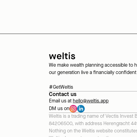
We make wealth planning accessible to h
our generation live a financially confident 
#GetWeltis
Contact us
Email us at
hello@weltis.app
DM us on
Weltis is a trading name of Vectis Invest 
84206500, with address Herengracht 449
Nothing on the Weltis website constitutes 