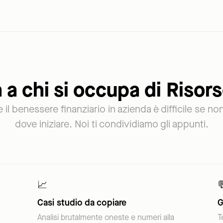
 a chi si occupa di Riso
 il benessere finanziario in azienda è difficile se no
dove iniziare. Noi ti condividiamo gli appunti.
📈

Casi studio da copiare
G
Analisi brutalmente oneste e numeri alla
T