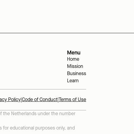
Menu
Home
Mission
Business
Learn
acy Policy
|
Code of Conduct
|
Terms of Use
 of the Netherlands under the number 
s for educational purposes only, and 