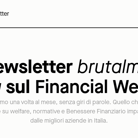
tter
ewsletter
brutal
a
sul
Financial We
o una volta al mese, senza giri di parole. Quello c
 su welfare, normative e Benessere Finanziario im
dalle migliori aziende in Italia.