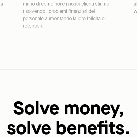
 a
mano di come noi e i nostri clienti stiamo
a
risolvendo i problemi finanziari del
w
personale aumentando la loro felicità e
retention.
Solve money,
solve benefits.