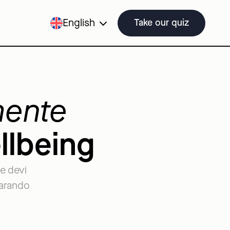
English
Take our quiz
mente
llbeing
he devi
parando