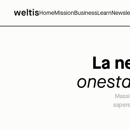
Home
Mission
Business
Learn
Newsle
La n
onest
Massim
sapere