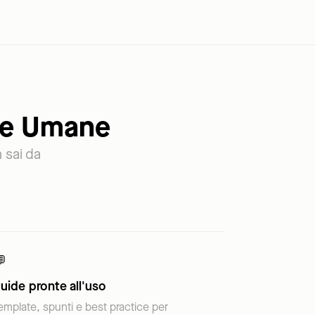
rse Umane
n sai da

uide pronte all'uso
emplate, spunti e best practice per